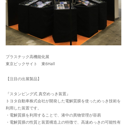
プラスチック高機能化展
東京ビックサイト 東6Hall
【注目の出展製品】
『スタンピング式 真空めっき装置』
トヨタ自動車株式会社が開発した電解質膜を使っためっき技術を
利用した装置です。
・電解質膜を利用することで、液中の異物管理が容易
・電解質膜の性質と装置構造上の特徴で、高速めっきの可能性有