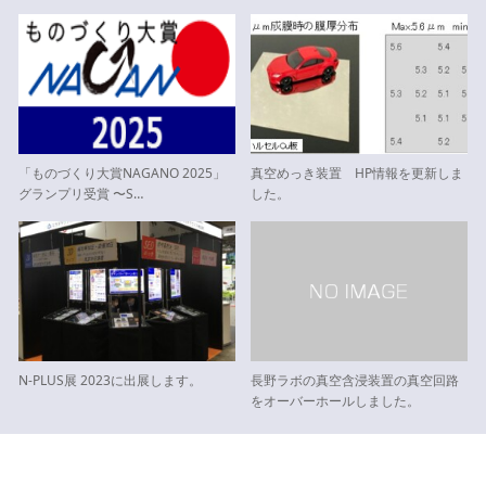
「ものづくり大賞NAGANO 2025」
真空めっき装置 HP情報を更新しま
グランプリ受賞 〜S…
した。
N-PLUS展 2023に出展します。
長野ラボの真空含浸装置の真空回路
をオーバーホールしました。