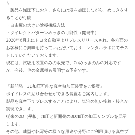
り
・製品を減圧下におき、さらには液を加圧しながら、めっきをす
ることが可能
・自由度の大きい陰極接続方法
・ダイレクトパターンめっきの可能性（開発中）
2020年6月末にトヨタ自動車よりプレスリリースされ、各方面の
お客様にご興味を持っていただいており、レンタルラボにてテス
トしていただいております。
現在は、試験用装置のみの販売で、Cuめっきのみの対応です
が、今後、他の金属種も展開する予定です。
『新開発！3D加圧可能な真空熱加圧装置をご提案』
ボイドレスの貼り合わせができる装置をご案内します。
製品を真空下でプレスすることにより、気泡の無い接着・接合が
実現できます。
従来の2D（平板）加圧と新開発の3D加圧の加工サンプルを展示
します。
その他、成型や転写等の様々な用途や分野にご利用頂ける真空プ