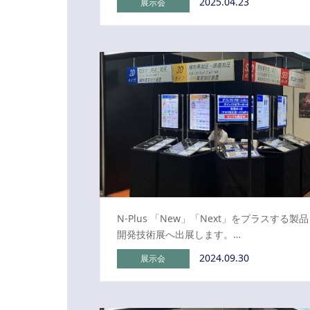
2025.04.23
展示会
N-Plus 「New」「Next」をプラスする製品
開発技術展へ出展します。…
2024.09.30
展示会