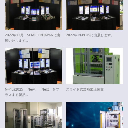
2022年12月 SEMICON JAPANに出
2022年 N-PLUSに出展します。
展いたします…
N-Plus2025 「New」「Next」をプ
スライド式加熱加圧装置
ラスする製品…