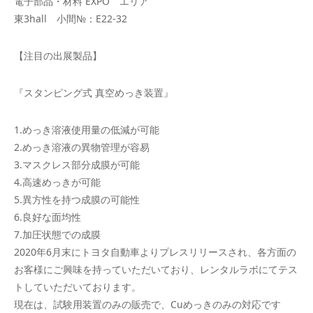
電子部品・材料 EXPO エリア
東3hall 小間№：E22-32
【注目の出展製品】
『スタンピング式 真空めっき装置』
1.めっき溶液使用量の低減が可能
2.めっき溶液の異物管理が容易
3.マスクレス部分成膜が可能
4.高速めっきが可能
5.異方性を持つ成膜の可能性
6.良好な面均性
7.加圧状態での成膜
2020年6月末にトヨタ自動車よりプレスリリースされ、各方面の
お客様にご興味を持っていただいており、レンタルラボにてテス
トしていただいております。
現在は、試験用装置のみの販売で、Cuめっきのみの対応です