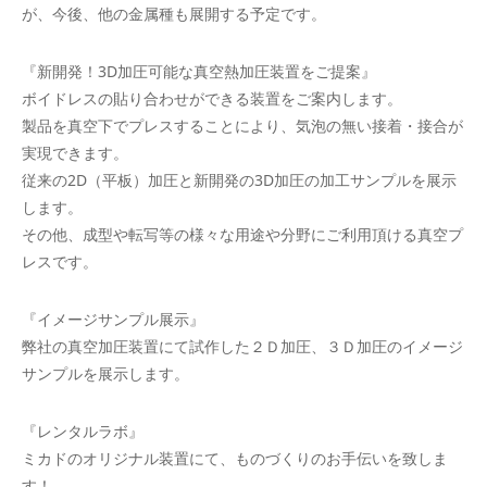
が、今後、他の金属種も展開する予定です。
『新開発！3D加圧可能な真空熱加圧装置をご提案』
ボイドレスの貼り合わせができる装置をご案内します。
製品を真空下でプレスすることにより、気泡の無い接着・接合が
実現できます。
従来の2D（平板）加圧と新開発の3D加圧の加工サンプルを展示
します。
その他、成型や転写等の様々な用途や分野にご利用頂ける真空プ
レスです。
『イメージサンプル展示』
弊社の真空加圧装置にて試作した２Ｄ加圧、３Ｄ加圧のイメージ
サンプルを展示します。
『レンタルラボ』
ミカドのオリジナル装置にて、ものづくりのお手伝いを致しま
す！