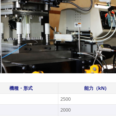
機種・形式
能力（kN)
2500
2000