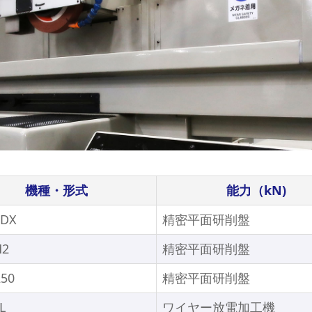
機種・形式
能力（kN)
3DX
精密平面研削盤
M2
精密平面研削盤
50
精密平面研削盤
L
ワイヤー放電加工機