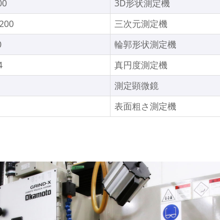
00
3D形状測定機
200
三次元測定機
0
輪郭形状測定機
4
真円度測定機
測定顕微鏡
表面粗さ測定機