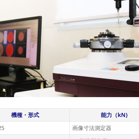
機種・形式
能力（kN)
25
画像寸法測定器