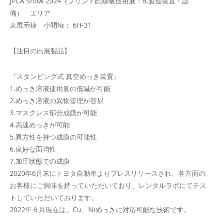
JPCA Show 2024（プリント配線板技術展：6.製造装置・設
備） エリア
東展示棟 小間№： 6H-31
【注目の出展製品】
『スタンピング式 真空めっき装置』
1.めっき溶液使用量の低減が可能
2.めっき溶液の異物管理が容易
3.マスクレス部分成膜が可能
4.高速めっきが可能
5.異方性を持つ成膜の可能性
6.良好な面均性
7.加圧状態での成膜
2020年6月末にトヨタ自動車よりプレスリリースされ、各方面の
お客様にご興味を持っていただいており、レンタルラボにてテス
トしていただいております。
2022年６月現在は、Cu、Niめっきに対応可能な技術です。