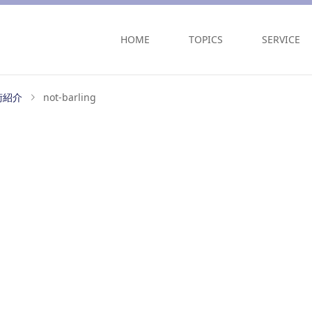
HOME
TOPICS
SERVICE
術紹介
not-barling