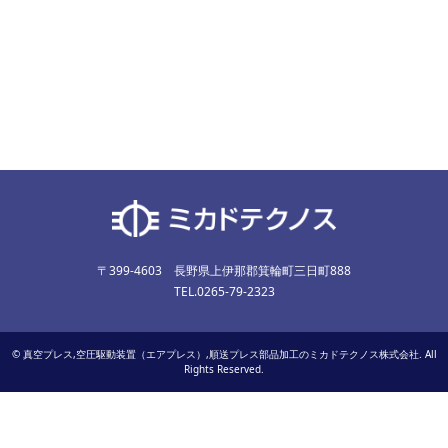
〒399-4603 長野県上伊那郡箕輪町三日町888
TEL.0265-79-2323
©
真空プレス,空圧駆動装置（エアプレス）,順送プレス部品加工のミカドテクノス株式会社
. All
Rights Reserved.