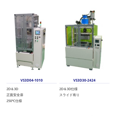
VS3D04-1010
VS3D30-2424
2D＆3D
2D＆3D仕様
正面安全扉
スライド有り
250℃仕様