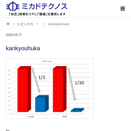
トピックス
kankyouhuka
2020.03.17
kankyouhuka