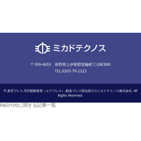
〒399-4603 長野県上伊那郡箕輪町三日町888
TEL.0265-79-2323
©
真空プレス,空圧駆動装置（エアプレス）,順送プレス部品加工のミカドテクノス株式会社
. All
Rights Reserved.
R&D100に関する記事一覧