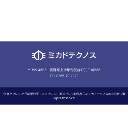
〒399-4603 長野県上伊那郡箕輪町三日町888
TEL.0265-79-2323
©
真空プレス,空圧駆動装置（エアプレス）,順送プレス部品加工のミカドテクノス株式会社
. All
Rights Reserved.