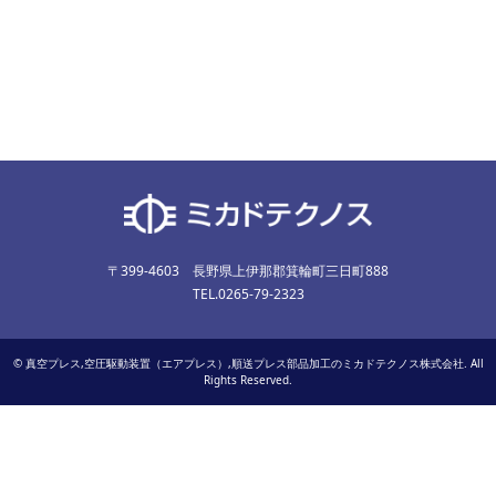
〒399-4603 長野県上伊那郡箕輪町三日町888
TEL.0265-79-2323
©
真空プレス,空圧駆動装置（エアプレス）,順送プレス部品加工のミカドテクノス株式会社
. All
Rights Reserved.