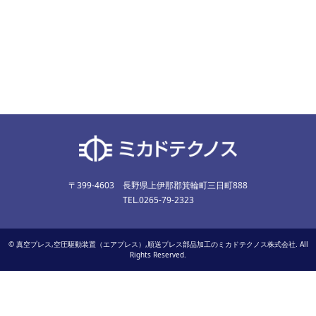
〒399-4603 長野県上伊那郡箕輪町三日町888
TEL.0265-79-2323
©
真空プレス,空圧駆動装置（エアプレス）,順送プレス部品加工のミカドテクノス株式会社
. All
Rights Reserved.