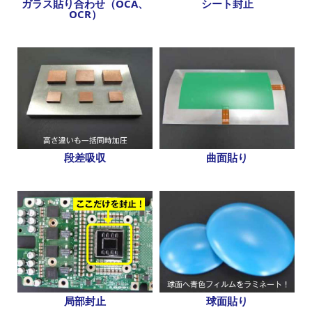
ガラス貼り合わせ（OCA、
シート封止
OCR）
段差吸収
曲面貼り
局部封止
球面貼り